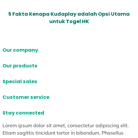
5 Fakta Kenapa Kudaplay adalah Opsi Utama
untuk Togel HK
Our company
Our products
Special sales
Customer service
Stay connected
Lorem ipsum dolor sit amet, consectetur adipiscing elit.
Etiam sagittis tincidunt tortor in bibendum. Phasellus