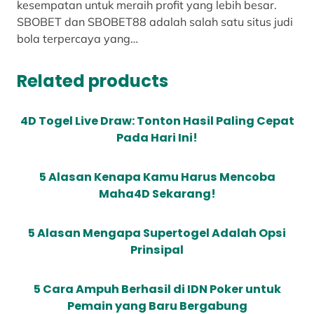
kesempatan untuk meraih profit yang lebih besar.
SBOBET dan SBOBET88 adalah salah satu situs judi
bola terpercaya yang…
Related products
4D Togel Live Draw: Tonton Hasil Paling Cepat
Pada Hari Ini!
5 Alasan Kenapa Kamu Harus Mencoba
Maha4D Sekarang!
5 Alasan Mengapa Supertogel Adalah Opsi
Prinsipal
5 Cara Ampuh Berhasil di IDN Poker untuk
Pemain yang Baru Bergabung