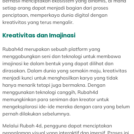
berhasil menciptakan ekosistem yang dinamis, di mana
setiap orang dapat menjadi bagian dari proses
penciptaan, memperkaya dunia digital dengan
kreativitas yang terus mengalir.
Kreativitas dan Imajinasi
Rubah4d merupakan sebuah platform yang
menggabungkan seni dan teknologi untuk membawa
imajinasi ke dalam bentuk yang dapat dilihat dan
dirasakan. Dalam dunia yang semakin maju, kreativitas
menjadi kunci untuk menghasilkan karya yang tidak
hanya menarik tetapi juga bermakna. Dengan
menggunakan teknologi canggih, Rubah4d
memungkinkan para seniman dan kreator untuk
mengeksplorasi ide-ide mereka dengan cara yang belum
pernah dilakukan sebelumnya.
Melalui Rubah 4d, pengguna dapat menciptakan
pengalaman visual yang interaktif dan imersif. Proses ini