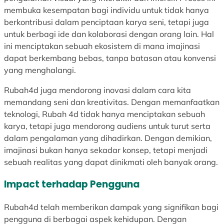
membuka kesempatan bagi individu untuk tidak hanya
berkontribusi dalam penciptaan karya seni, tetapi juga
untuk berbagi ide dan kolaborasi dengan orang lain. Hal
ini menciptakan sebuah ekosistem di mana imajinasi
dapat berkembang bebas, tanpa batasan atau konvensi
yang menghalangi.
Rubah4d juga mendorong inovasi dalam cara kita
memandang seni dan kreativitas. Dengan memanfaatkan
teknologi, Rubah 4d tidak hanya menciptakan sebuah
karya, tetapi juga mendorong audiens untuk turut serta
dalam pengalaman yang dihadirkan. Dengan demikian,
imajinasi bukan hanya sekadar konsep, tetapi menjadi
sebuah realitas yang dapat dinikmati oleh banyak orang.
Impact terhadap Pengguna
Rubah4d telah memberikan dampak yang signifikan bagi
pengguna di berbagai aspek kehidupan. Dengan