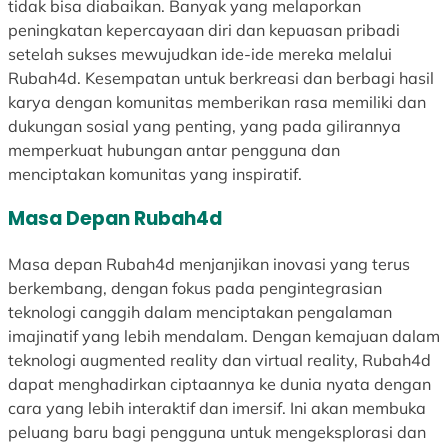
tidak bisa diabaikan. Banyak yang melaporkan
peningkatan kepercayaan diri dan kepuasan pribadi
setelah sukses mewujudkan ide-ide mereka melalui
Rubah4d. Kesempatan untuk berkreasi dan berbagi hasil
karya dengan komunitas memberikan rasa memiliki dan
dukungan sosial yang penting, yang pada gilirannya
memperkuat hubungan antar pengguna dan
menciptakan komunitas yang inspiratif.
Masa Depan Rubah4d
Masa depan Rubah4d menjanjikan inovasi yang terus
berkembang, dengan fokus pada pengintegrasian
teknologi canggih dalam menciptakan pengalaman
imajinatif yang lebih mendalam. Dengan kemajuan dalam
teknologi augmented reality dan virtual reality, Rubah4d
dapat menghadirkan ciptaannya ke dunia nyata dengan
cara yang lebih interaktif dan imersif. Ini akan membuka
peluang baru bagi pengguna untuk mengeksplorasi dan