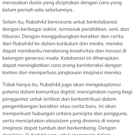
merasakan dunia yang diciptakan dengan cara yang
belum pernah ada sebelumnya.
Selain itu, Rubah4d berencana untuk berkolaborasi
dengan berbagai sektor, termasuk pendidikan, seni, dan
hiburan. Dengan menggabungkan karakter dan cerita
dari Rubah4d ke dalam kurikulum dan media, mereka
dapat membantu mendorong kreativitas dan inovasi di
kalangan generasi muda. Kolaborasi ini diharapkan
dapat meningkatkan cara orang berinteraksi dengan
konten dan memperluas jangkauan imajinasi mereka.
Tidak hanya itu, Rubah4d juga akan mengeksplorasi
potensi dalam komunitas digital, menciptakan ruang bagi
penggemar untuk terlibat dan berkontribusi dalam
pengembangan karakter atau cerita baru. Ini akan
memperkuat hubungan antara pencipta dan pengguna,
serta menciptakan ekosistem yang dinamis di mana
imajinasi dapat tumbuh dan berkembang. Dengan