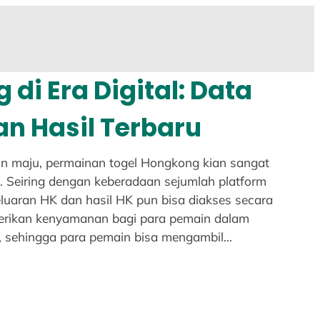
di Era Digital: Data
n Hasil Terbaru
in maju, permainan togel Hongkong kian sangat
. Seiring dengan keberadaan sejumlah platform
geluaran HK dan hasil HK pun bisa diakses secara
mberikan kenyamanan bagi para pemain dalam
e, sehingga para pemain bisa mengambil…