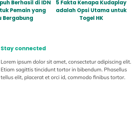
uh Berhasil di IDN
5 Fakta Kenapa Kudaplay
ntuk Pemain yang
adalah Opsi Utama untuk
u Bergabung
Togel HK
Stay connected
Lorem ipsum dolor sit amet, consectetur adipiscing elit.
Etiam sagittis tincidunt tortor in bibendum. Phasellus
tellus elit, placerat et orci id, commodo finibus tortor.