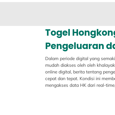
Togel Hongkong 
Pengeluaran da
Dalam periode digital yang semak
mudah diakses oleh oleh khalayak
online digital, berita tentang pen
cepat dan tepat. Kondisi ini me
mengakses data HK dari real-tim