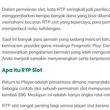
Dalam permainan slot, kata RTP seringkali jadi pembi
menggambarkan berapa banyak dana yang bisa dikemba
memahami bocoran RTP slot yang tepercaya, para pe
memperkecil risiko kehilangan.
Saat ini banyak para pemain yang sedang mencari tahu
bermacam provider game misalnya Pragmatic Play. Deng
menawarkan pengalaman bermain yang lebih menguntung
Anda menjadi semakin menyenangkan serta berpotens
Apa itu RTP Slot
Return to Player adalah prosentase dimana menandaka
Sebagai contoh, jika sebuah permainan slot mempunyai
kembali $96. Meskipun ini adalah hanya angka rata-rat
RTP slot sangat penting bagi semua player slot kare