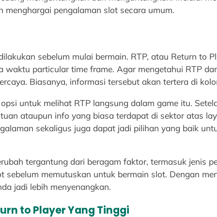
in menghargai pengalaman slot secara umum.
dilakukan sebelum mulai bermain. RTP, atau Return to P
 waktu particular time frame. Agar mengetahui RTP dar
rcaya. Biasanya, informasi tersebut akan tertera di kol
 opsi untuk melihat RTP langsung dalam game itu. Sete
tuan ataupun info yang biasa terdapat di sektor atas la
engalaman sekaligus juga dapat jadi pilihan yang baik 
erubah tergantung dari beragam faktor, termasuk jenis p
t sebelum memutuskan untuk bermain slot. Dengan men
a jadi lebih menyenangkan.
rn to Player Yang Tinggi