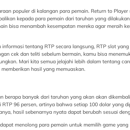
caraan populer di kalangan para pemain. Return to Pla
likan kepada para pemain dari taruhan yang dilakukan
main bisa menambah kesempatan mereka agar meraih k
 informasi tentang RTP secara langsung, RTP slot yang 
an cek dan teliti sebelum bermain, kamu bisa menemuka
kan. Mari kita semua jelajahi lebih dalam tentang ca
i memberikan hasil yang memuaskan.
n berapa banyak dari taruhan yang akan akan dikembal
 RTP 96 persen, artinya bahwa setiap 100 dolar yang di
anya, hasil sebenarnya nyata dapat berubah sesuai deng
na dapat menolong para pemain untuk memilih game yang