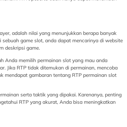
layer, adalah nilai yang menunjukkan berapa banyak
i sebuah game slot, anda dapat mencarinya di website
om deskripsi game.
lah Anda memilih permainan slot yang mau anda
yar. Jika RTP tidak ditemukan di permainan, mencoba
untuk mendapat gambaran tentang RTP permainan slot
ermainan serta taktik yang dipakai. Karenanya, penting
getahui RTP yang akurat, Anda bisa meningkatkan