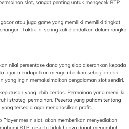
 permainan slot, sangat penting untuk mengecek RTP
acor atau juga game yang memiliki memiliki tingkat
nangan. Taktik ini sering kali diandalkan dalam rangka
an nilai persentase dana yang siap diserahkan kepada
serta agar mendapatkan mengembalikan sebagian dari
in yang ingin memaksimalkan pengalaman slot sendiri.
eputusan yang lebih cerdas. Permainan yang memiliki
uhi strategi permainan. Peserta yang paham tentang
yang tersedia agar menghasilkan profit.
 to Player mesin slot, akan memberikan menyediakan
emahami RTP, peserta tidak hanya dapat menambah