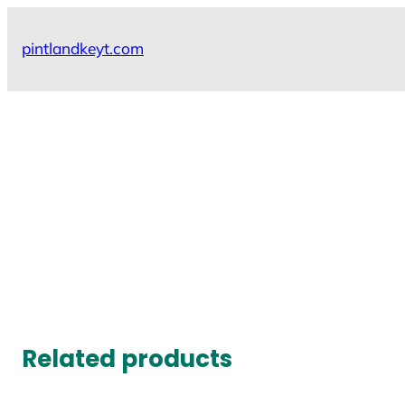
Skip
to
pintlandkeyt.com
content
Related products