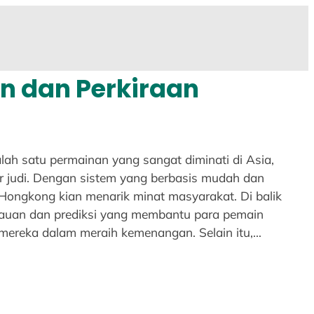
an dan Perkiraan
lah satu permainan yang sangat diminati di Asia,
 judi. Dengan sistem yang berbasis mudah dan
 Hongkong kian menarik minat masyarakat. Di balik
injauan dan prediksi yang membantu para pemain
ereka dalam meraih kemenangan. Selain itu,…