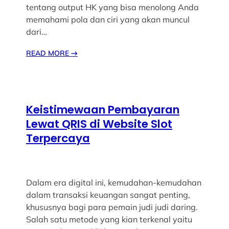
tentang output HK yang bisa menolong Anda
memahami pola dan ciri yang akan muncul
dari…
READ MORE
→
Keistimewaan Pembayaran
Lewat QRIS di Website Slot
Terpercaya
Dalam era digital ini, kemudahan-kemudahan
dalam transaksi keuangan sangat penting,
khususnya bagi para pemain judi judi daring.
Salah satu metode yang kian terkenal yaitu