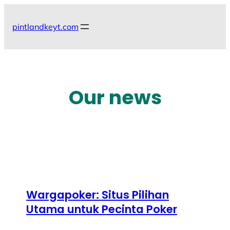
Skip
to
pintlandkeyt.com
content
Our news
Wargapoker: Situs Pilihan
Utama untuk Pecinta Poker