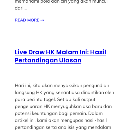
memahami pola dan ciri yang akan muncul
dari…
READ MORE
→
Live Draw HK Malam Ini: Hasil
Pertandingan Ulasan
Hari ini, kita akan menyaksikan pengundian
langsung HK yang senantiasa dinantikan oleh
para pecinta togel. Setiap kali output
pengeluaran HK menyuguhkan asa baru dan
potensi keuntungan bagi pemain. Dalam
artikel ini, kami akan mengupas hasil-hasil
pertandingan serta analisis yang mendalam