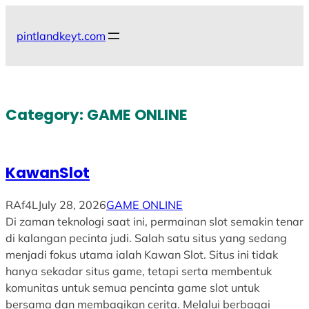
Skip
to
pintlandkeyt.com
content
Category:
GAME ONLINE
KawanSlot
RAf4L
July 28, 2026
GAME ONLINE
Di zaman teknologi saat ini, permainan slot semakin tenar
di kalangan pecinta judi. Salah satu situs yang sedang
menjadi fokus utama ialah Kawan Slot. Situs ini tidak
hanya sekadar situs game, tetapi serta membentuk
komunitas untuk semua pencinta game slot untuk
bersama dan membagikan cerita. Melalui berbagai