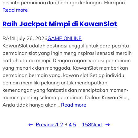
pecinta permainan dari berbagai kalangan. Harapan…
Read more
Raih Jackpot Mimpi di KawanSlot
RAf4L
July 26, 2026
GAME ONLINE
KawanSlot adalah destinasi unggul untuk para pecinta
permainan slot yang ingin menginspirasi sensasi meraih
hadiah utama mimpi. Dengan ragam variasi permainan
yang menarik dan menggoda, KawanSlot memberikan
permainan bermain yang. kawan slot Setiap individu
pemain memiliki peluang untuk mendapatkan
kemenangan yang fantastis dan menciptakan momen-
momen penting selama permainan. Dalam Kawan Slot,
Anda tidak hanya akan…
Read more
←
Previous
1
2
3
4
5
…
158
Next
→