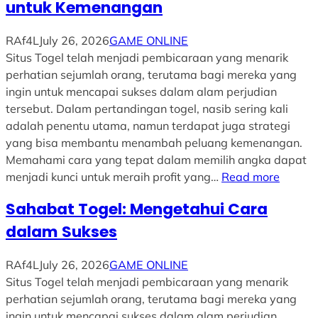
untuk Kemenangan
RAf4L
July 26, 2026
GAME ONLINE
Situs Togel telah menjadi pembicaraan yang menarik
perhatian sejumlah orang, terutama bagi mereka yang
ingin untuk mencapai sukses dalam alam perjudian
tersebut. Dalam pertandingan togel, nasib sering kali
adalah penentu utama, namun terdapat juga strategi
yang bisa membantu menambah peluang kemenangan.
Memahami cara yang tepat dalam memilih angka dapat
menjadi kunci untuk meraih profit yang…
Read more
Sahabat Togel: Mengetahui Cara
dalam Sukses
RAf4L
July 26, 2026
GAME ONLINE
Situs Togel telah menjadi pembicaraan yang menarik
perhatian sejumlah orang, terutama bagi mereka yang
ingin untuk mencapai sukses dalam alam perjudian