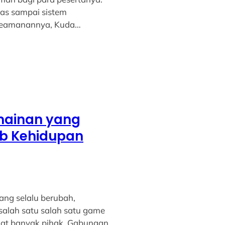
tas sampai sistem
keamanannya, Kuda…
mainan yang
b Kehidupan
ang selalu berubah,
salah satu salah satu game
at banyak pihak. Gabungan