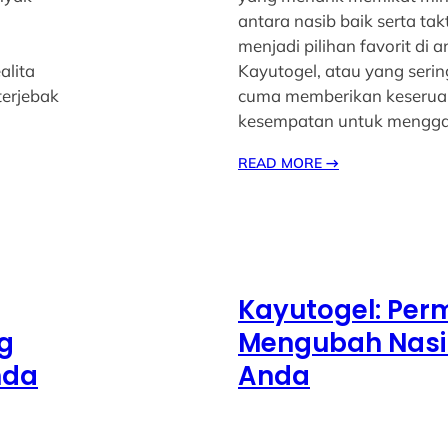
antara nasib baik serta ta
menjadi pilihan favorit di 
alita
Kayutogel, atau yang sering
terjebak
cuma memberikan keseruan
kesempatan untuk mengga
READ MORE
→
Kayutogel: Per
g
Mengubah Nasi
nda
Anda