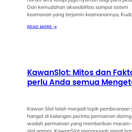
Dari kemudahan aksesibilitas sampai sistem
keamanan yang terjamin keamanannya, Kud
READ MORE
→
KawanSlot: Mitos dan Fakt
perlu Anda semua Menget
Kawan Slot telah menjadi topik pembicaraan
hangat di kalangan pecinta permainan daring
wadah permainan yang memberikan maca
slot games, KawanSlot menggugah minat ba