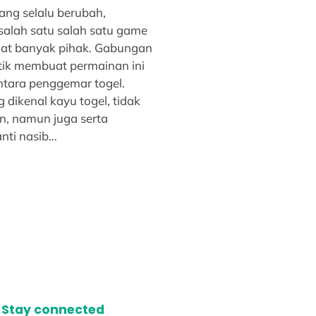
ang selalu berubah,
salah satu salah satu game
at banyak pihak. Gabungan
ktik membuat permainan ini
antara penggemar togel.
 dikenal kayu togel, tidak
, namun juga serta
nti nasib…
Stay connected