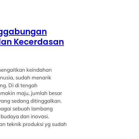
nggabungan
 dan Kecerdasan
mengaitkan keindahan
nusia, sudah menarik
ng. Di di tengah
makin maju, jumlah besar
l yang sedang ditinggalkan.
bagai sebuah lambang
 budaya dan inovasi.
n teknik produksi yg sudah