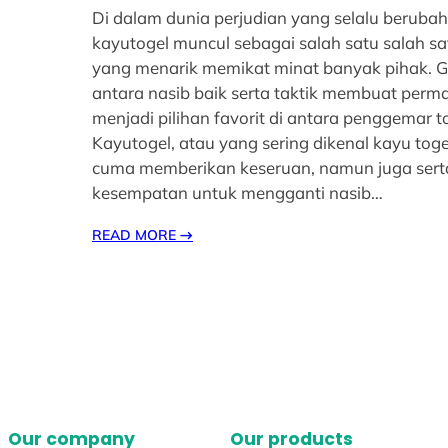
Di dalam dunia perjudian yang selalu berubah
kayutogel muncul sebagai salah satu salah s
yang menarik memikat minat banyak pihak.
antara nasib baik serta taktik membuat perma
menjadi pilihan favorit di antara penggemar t
Kayutogel, atau yang sering dikenal kayu togel
cuma memberikan keseruan, namun juga sert
kesempatan untuk mengganti nasib…
READ MORE
→
Our company
Our products