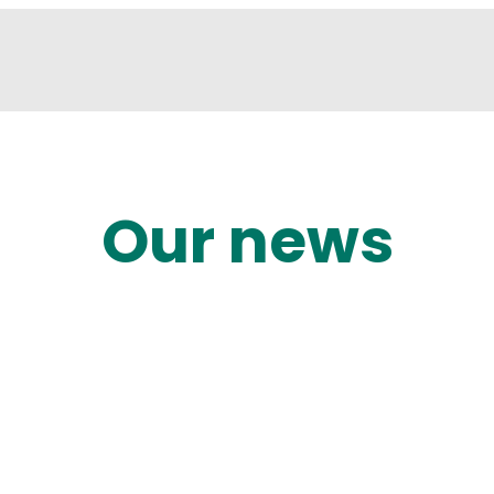
Our news