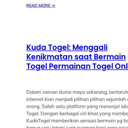
READ MORE
→
Kuda Togel: Menggali
Kenikmatan saat Bermain
Togel Permainan Togel Onl
Dalam zaman dunia maya sekarang, bertaruh 
internet kian menjadi pilihan pilihan sejumlah
orang. Salah satu platform yang menonjol ia
Togel. Dengan berbagai ciri khas yang memba
KudaTogel memberikan sensasi bermain yg ti
hanya seru tetapi juga nyaman bagi para pes