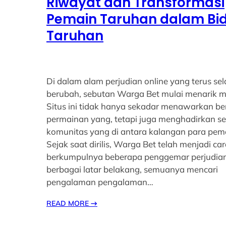
Riwayat dan Transformasi
Pemain Taruhan dalam Bi
Taruhan
Di dalam alam perjudian online yang terus sel
berubah, sebutan Warga Bet mulai menarik m
Situs ini tidak hanya sekadar menawarkan be
permainan yang, tetapi juga menghadirkan 
komunitas yang di antara kalangan para pem
Sejak saat dirilis, Warga Bet telah menjadi ca
berkumpulnya beberapa penggemar perjudian
berbagai latar belakang, semuanya mencari
pengalaman pengalaman…
READ MORE
→