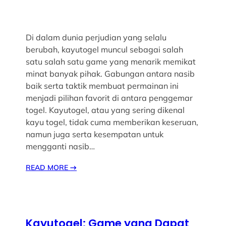
Di dalam dunia perjudian yang selalu
berubah, kayutogel muncul sebagai salah
satu salah satu game yang menarik memikat
minat banyak pihak. Gabungan antara nasib
baik serta taktik membuat permainan ini
menjadi pilihan favorit di antara penggemar
togel. Kayutogel, atau yang sering dikenal
kayu togel, tidak cuma memberikan keseruan,
namun juga serta kesempatan untuk
mengganti nasib…
READ MORE
→
Kayutogel: Game yang Dapat