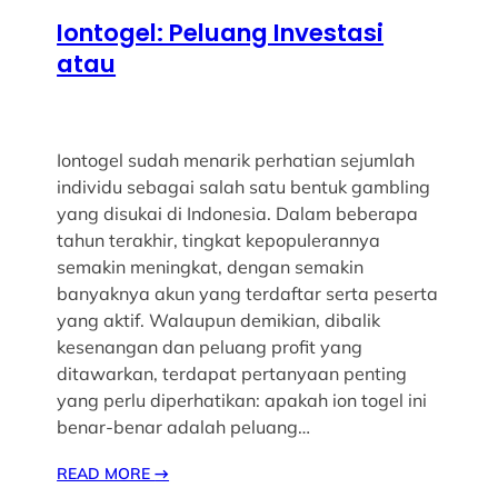
Iontogel: Peluang Investasi
atau
Iontogel sudah menarik perhatian sejumlah
individu sebagai salah satu bentuk gambling
yang disukai di Indonesia. Dalam beberapa
tahun terakhir, tingkat kepopulerannya
semakin meningkat, dengan semakin
banyaknya akun yang terdaftar serta peserta
yang aktif. Walaupun demikian, dibalik
kesenangan dan peluang profit yang
ditawarkan, terdapat pertanyaan penting
yang perlu diperhatikan: apakah ion togel ini
benar-benar adalah peluang…
READ MORE
→