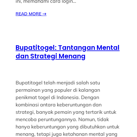
ini, memahami cara login…
READ MORE
→
Bupatitogel: Tantangan Mental
dan Strategi Menang
Bupatitogel telah menjadi salah satu
permainan yang populer di kalangan
penikmat togel di Indonesia. Dengan
kombinasi antara keberuntungan dan
strategi, banyak pemain yang tertarik untuk
mencoba peruntungannya. Namun, tidak
hanya keberuntungan yang dibutuhkan untuk
menang, tetapi juga ketahanan mental yang