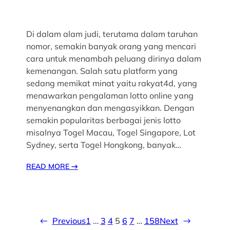
Di dalam alam judi, terutama dalam taruhan
nomor, semakin banyak orang yang mencari
cara untuk menambah peluang dirinya dalam
kemenangan. Salah satu platform yang
sedang memikat minat yaitu rakyat4d, yang
menawarkan pengalaman lotto online yang
menyenangkan dan mengasyikkan. Dengan
semakin popularitas berbagai jenis lotto
misalnya Togel Macau, Togel Singapore, Lot
Sydney, serta Togel Hongkong, banyak…
READ MORE
→
←
Previous
1
…
3
4
5
6
7
…
158
Next
→