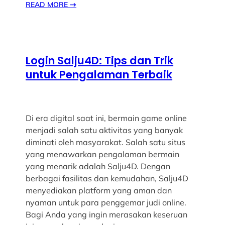
READ MORE
→
Login Salju4D: Tips dan Trik
untuk Pengalaman Terbaik
Di era digital saat ini, bermain game online
menjadi salah satu aktivitas yang banyak
diminati oleh masyarakat. Salah satu situs
yang menawarkan pengalaman bermain
yang menarik adalah Salju4D. Dengan
berbagai fasilitas dan kemudahan, Salju4D
menyediakan platform yang aman dan
nyaman untuk para penggemar judi online.
Bagi Anda yang ingin merasakan keseruan